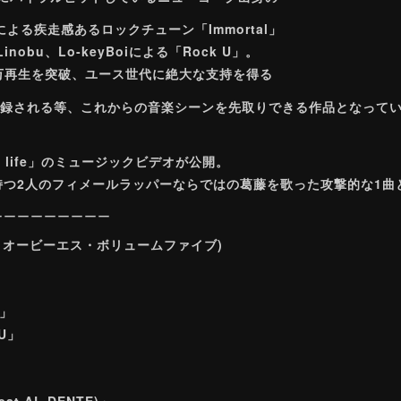
による疾走感あるロックチューン「Immortal」
obu、Lo-keyBoiによる「Rock U」。
400万再生を突破、ユース世代に絶大な支持を得る
」も収録される等、これからの音楽シーンを先取りできる作品となって
bat life」のミュージックビデオが公開。
持つ2人のフィメールラッパーならではの葛藤を歌った攻撃的な1曲
ーーーーーーーーー
(読み: オービーエス・ボリュームファイブ)
l」
 U」
feat.AL DENTE)」