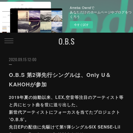
Ameba Owndで
あなただけのホームページやブログをつ
くろう
今すぐ試す
O.B.S
2020.09.15 12:00
O.B.S 第2弾先行シングルは、Only U＆
KAHOHが参加
2019年夏の始動以来、LEX,空音等注目のアーティスト等
と共にヒット曲を世に送り出した、
新世代アーティストにフォーカスを当てたプロジェクト
’O.B.S’。
先日EPの配信に先駆けて第1弾シングルSIX SENSE-Lil