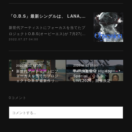
「O.B.S」最新シングルは、 LANA,EASTA,Tade Dust&Bonbero参加のマイクリレー ZOT on the WAVE & dubby bunnyがプロデュース
新世代アーティストにフォーカスを当てたプ
ロジェクトO.B.S(オービーエス)が 7月27(…
2022.07.27 04:00
2020.09.22 12:35
2020.08.03 09:00
新世代アーティストにフ
TikTok夏祭り HipHop
ォーカスを当てたプロジ
Special 「O.B.S
ェクトO.B.S 最新作リ…
LIVE2020」開催決定
0
コメント